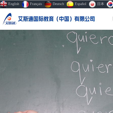
English
Français
Deutsch
Español
日本